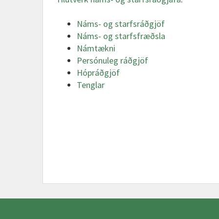
Náms- og starfsráðgjöf
Náms- og starfsfræðsla
Námtækni
Persónuleg ráðgjöf
Hópráðgjöf
Tenglar