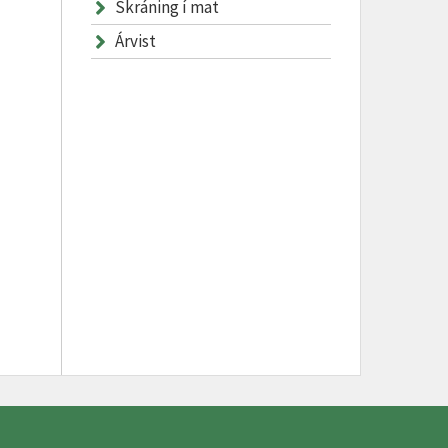
Skráning í mat
Árvist