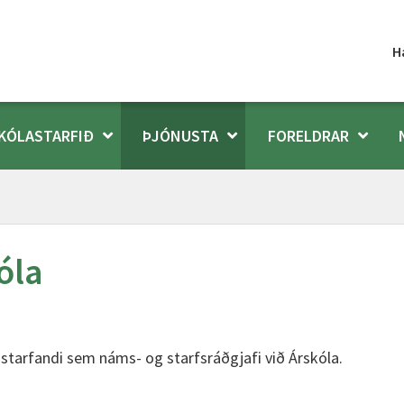
H
KÓLASTARFIÐ
ÞJÓNUSTA
FORELDRAR
óla
 starfandi sem náms- og starfsráðgjafi við Árskóla.