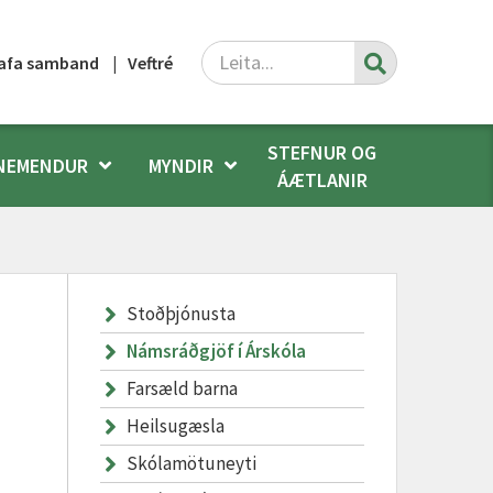
Leita
afa samband
Veftré
STEFNUR OG
NEMENDUR
MYNDIR
ÁÆTLANIR
Stoðþjónusta
Námsráðgjöf í Árskóla
Farsæld barna
Heilsugæsla
Skólamötuneyti