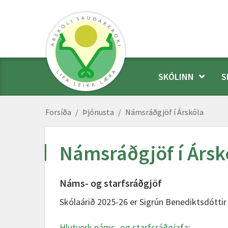
SKÓLINN
S
Forsíða
/
Þjónusta
/
Námsráðgjöf í Árskóla
Námsráðgjöf í Ársk
Náms- og starfsráðgjöf
Skólaárið 2025-26 er Sigrún Benediktsdóttir
Hlutverk náms- og starfsráðgjafa
: