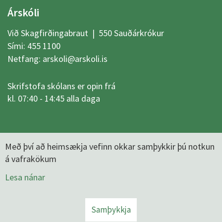
Árskóli
Við Skagfirðingabraut | 550 Sauðárkrókur
Sími:
455 1100
Netfang:
arskoli@arskoli.is
Skrifstofa skólans er opin frá
kl. 07:40 - 14:45 alla daga
Með því að heimsækja vefinn okkar samþykkir þú notkun
á vafrakökum
Lesa nánar
Samþykkja