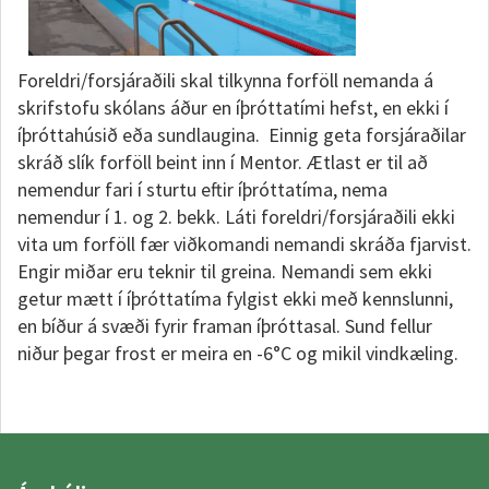
Foreldri/forsjáraðili skal tilkynna forföll nemanda á
skrifstofu skólans áður en íþróttatími hefst, en ekki í
íþróttahúsið eða sundlaugina. Einnig geta forsjáraðilar
skráð slík forföll beint inn í Mentor. Ætlast er til að
nemendur fari í sturtu eftir íþróttatíma, nema
nemendur í 1. og 2. bekk. Láti foreldri/forsjáraðili ekki
vita um forföll fær viðkomandi nemandi skráða fjarvist.
Engir miðar eru teknir til greina. Nemandi sem ekki
getur mætt í íþróttatíma fylgist ekki með kennslunni,
en bíður á svæði fyrir framan íþróttasal. Sund fellur
niður þegar frost er meira en -6°C og mikil vindkæling.