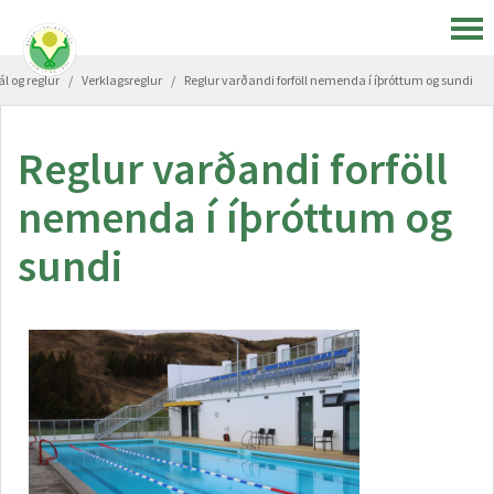
ál og reglur
/
Verklagsreglur
/
Reglur varðandi forföll nemenda í íþróttum og sundi
Reglur varðandi forföll
nemenda í íþróttum og
sundi