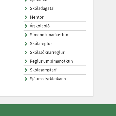
Skóladagatal
Mentor
Árskólabíó
Símenntunaráætlun
Skólareglur
Skólasóknarreglur
Reglur um símanotkun
Skólasamstarf
Sjáum styrkleikann