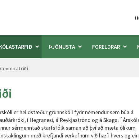
H
KÓLASTARFIÐ
ÞJÓNUSTA
FORELDRAR
 Almenn atriði
iði
rskóli er heildstæður grunnskóli fyrir nemendur sem búa á
auðárkróki, í Hegranesi, á Reykjaströnd og á Skaga. Í Árskól
innur sérmenntað starfsfólk saman að því að mæta ólíkum
instaklingum með krefjandi verkefnum við hæfi hvers og ein