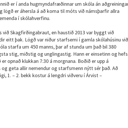
nnið er í anda hugmyndafræðinnar um skóla án aðgreininga
g lögð er áhersla á að koma til móts við námsþarfir allra
emenda í skólahverfinu.
s við Skagfirðingabraut, en haustið 2013 var byggt við
dir eitt þak. Lögð var niður starfsemi í gamla skólahúsinu vi
skóla starfa um 450 manns, þar af stunda um það bil 380
sta stig, miðstig og unglingastig. Hann er einsetinn og hefs
sið er opnað klukkan 7:30 á morgnana. Boðið er upp á
og geta allir nemendur og starfsmenn nýtt sér það. Að
, 1. – 2. bekk kostur á lengdri viðveru í Árvist –