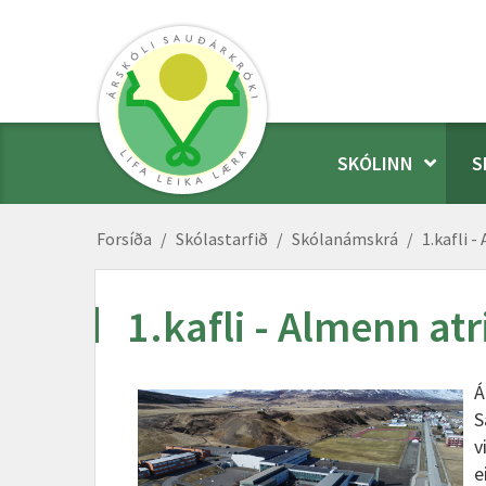
SKÓLINN
S
Forsíða
/
Skólastarfið
/
Skólanámskrá
/
1.kafli -
1.kafli - Almenn atr
Á
S
v
e