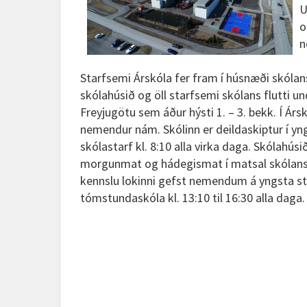
U
o
n
Starfsemi Árskóla fer fram í húsnæði skólan
skólahúsið og öll starfsemi skólans flutti un
Freyjugötu sem áður hýsti 1. – 3. bekk. Í Ár
nemendur nám. Skólinn er deildaskiptur í yng
skólastarf kl. 8:10 alla virka daga. Skólahú
morgunmat og hádegismat í matsal skólans 
kennslu lokinni gefst nemendum á yngsta stigi
tómstundaskóla kl. 13:10 til 16:30 alla daga.