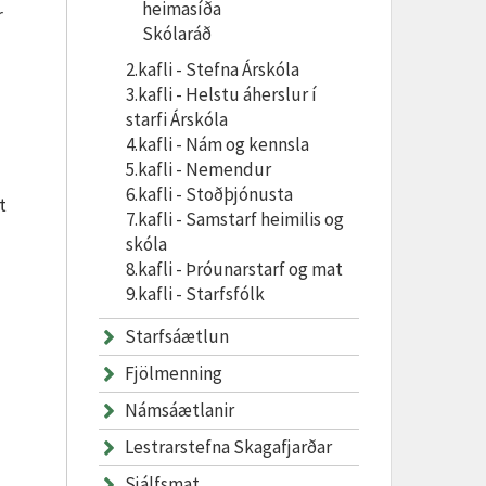
heimasíða
r
Skólaráð
2.kafli - Stefna Árskóla
3.kafli - Helstu áherslur í
starfi Árskóla
4.kafli - Nám og kennsla
ð
5.kafli - Nemendur
6.kafli - Stoðþjónusta
t
7.kafli - Samstarf heimilis og
skóla
8.kafli - Þróunarstarf og mat
9.kafli - Starfsfólk
Starfsáætlun
Fjölmenning
Námsáætlanir
Lestrarstefna Skagafjarðar
Sjálfsmat