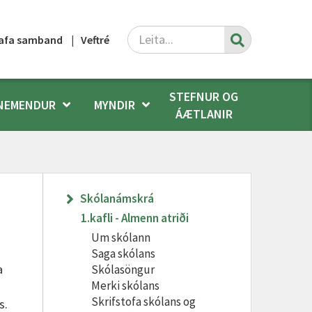
Leita
afa samband
Veftré
STEFNUR OG
NEMENDUR
MYNDIR
ÁÆTLANIR
Skólanámskrá
1.kafli - Almenn atriði
Um skólann
Saga skólans
a
Skólasöngur
Merki skólans
Skrifstofa skólans og
s.