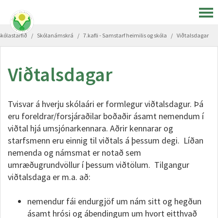
Skólastarfið
/
Skólanámskrá
/
7.kafli - Samstarf heimilis og skóla
/
Viðtalsdagar
Viðtalsdagar
Tvisvar á hverju skólaári er formlegur viðtalsdagur. Þá
eru foreldrar/forsjáraðilar boðaðir ásamt nemendum í
viðtal hjá umsjónarkennara. Aðrir kennarar og
starfsmenn eru einnig til viðtals á þessum degi. Líðan
nemenda og námsmat er notað sem
umræðugrundvöllur í þessum viðtölum. Tilgangur
viðtalsdaga er m.a. að:
nemendur fái endurgjöf um nám sitt og hegðun
ásamt hrósi og ábendingum um hvort eitthvað