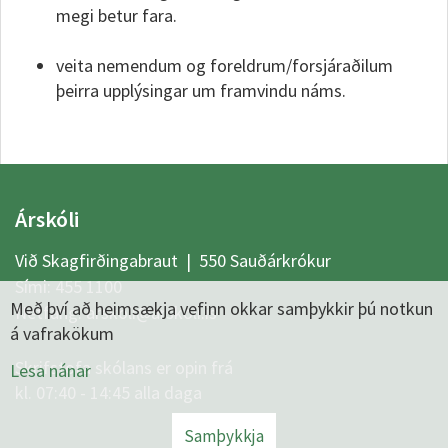
megi betur fara.
veita nemendum og foreldrum/forsjáraðilum
þeirra upplýsingar um framvindu náms.
Árskóli
Við Skagfirðingabraut | 550 Sauðárkrókur
Sími:
455 1100
Með því að heimsækja vefinn okkar samþykkir þú notkun
Netfang:
arskoli@arskoli.is
á vafrakökum
Skrifstofa skólans er opin frá
Lesa nánar
kl. 07:40 - 14:45 alla daga
Samþykkja