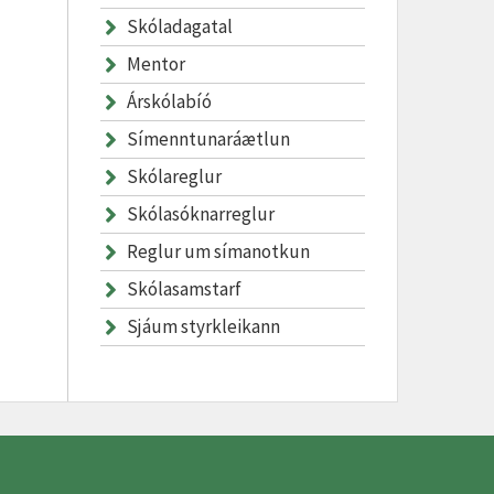
Skóladagatal
Mentor
Árskólabíó
Símenntunaráætlun
Skólareglur
Skólasóknarreglur
Reglur um símanotkun
Skólasamstarf
Sjáum styrkleikann