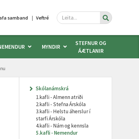
Leita
afa samband
Veftré
STEFNUR OG
NEMENDUR
MYNDIR
ÁÆTLANIR
inu
Skólanámskrá
1.kafli - Almenn atriði
2.kafli - Stefna Árskóla
3.kafli - Helstu áherslur í
starfi Árskóla
a
4.kafli - Nám og kennsla
5.kafli - Nemendur