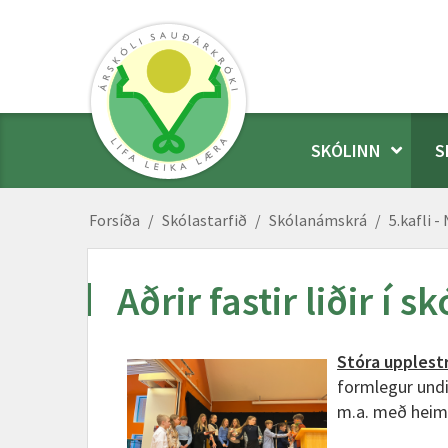
SKÓLINN
S
Forsíða
/
Skólastarfið
/
Skólanámskrá
/
5.kafli 
Aðrir fastir liðir í s
Stóra upplest
formlegur undi
m.a. með heims