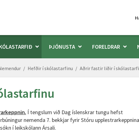
H
KÓLASTARFIÐ
ÞJÓNUSTA
FORELDRAR
- Nemendur
/
Hefðir í skólastarfinu
/
Aðrir fastir liðir í skólastarf
kólastarfinu
rarkeppnin.
Í tengslum við Dag íslenskrar tungu hefst
rbúningur nemenda 7. bekkjar fyrir Stóru upplestrarkeppnin
ókn í leikskólann Ársali.