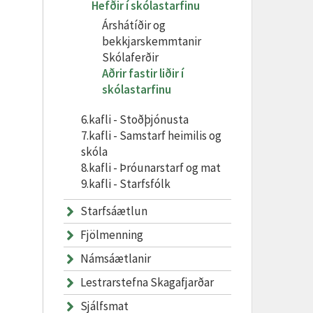
Hefðir í skólastarfinu
Árshátíðir og
bekkjarskemmtanir
Skólaferðir
Aðrir fastir liðir í
skólastarfinu
6.kafli - Stoðþjónusta
7.kafli - Samstarf heimilis og
skóla
8.kafli - Þróunarstarf og mat
9.kafli - Starfsfólk
Starfsáætlun
Fjölmenning
Námsáætlanir
Lestrarstefna Skagafjarðar
Sjálfsmat