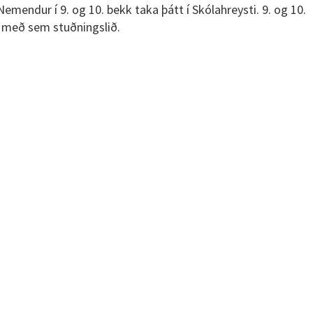
Nemendur í 9. og 10. bekk taka þátt í Skólahreysti. 9. og 10.
 með sem stuðningslið.