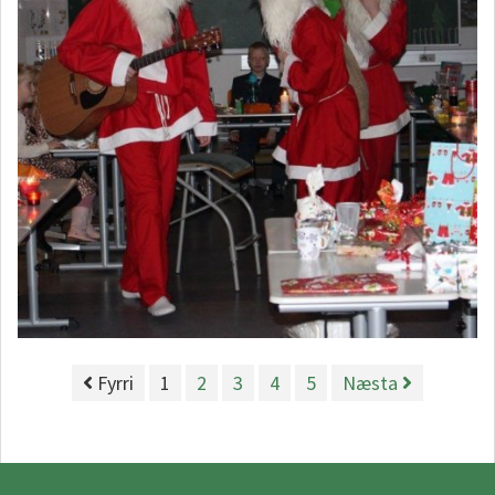
Fyrri
1
2
3
4
5
Næsta