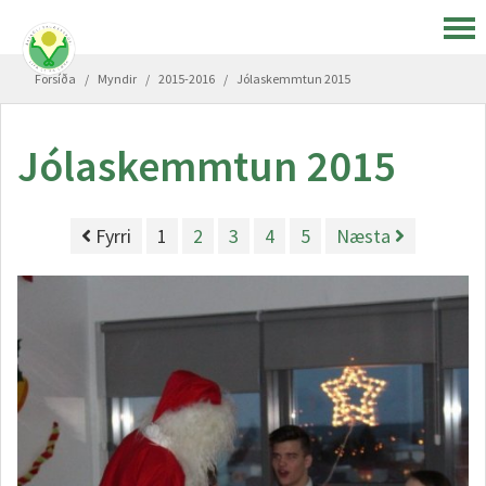
Forsíða
/
Myndir
/
2015-2016
/
Jólaskemmtun 2015
Jólaskemmtun 2015
Fyrri
1
2
3
4
5
Næsta