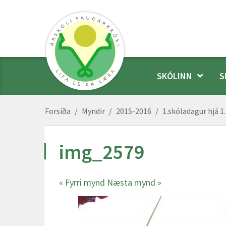
SKÓLINN
S
Forsíða
/
Myndir
/
2015-2016
/
1.skóladagur hjá 1
img_2579
« Fyrri mynd
Næsta mynd »