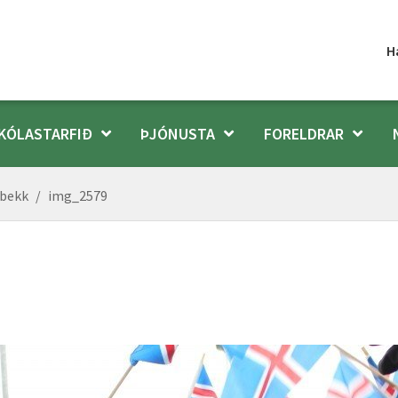
H
KÓLASTARFIÐ
ÞJÓNUSTA
FORELDRAR
.bekk
/
img_2579