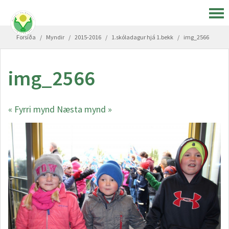
Forsíða
/
Myndir
/
2015-2016
/
1.skóladagur hjá 1.bekk
/
img_2566
img_2566
« Fyrri mynd
Næsta mynd »