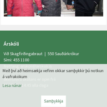
Árskóli
Við Skagfirðingabraut | 550 Sauðárkrókur
Sími:
455 1100
Netfang:
arskoli@arskoli.is
Með því að heimsækja vefinn okkar samþykkir þú notkun
á vafrakökum
Skrifstofa skólans er opin frá
kl. 07:40 - 14:45 alla daga
Lesa nánar
Samþykkja