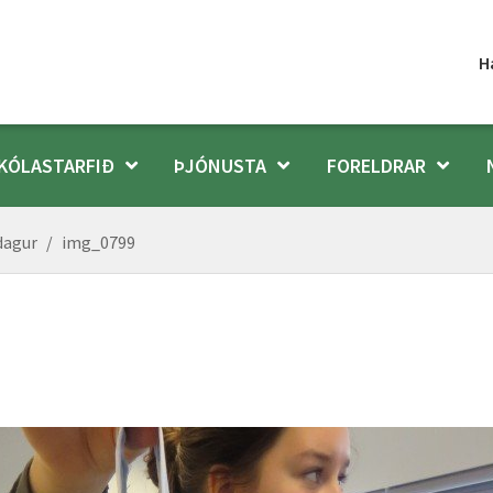
H
KÓLASTARFIÐ
ÞJÓNUSTA
FORELDRAR
dagur
/
img_0799