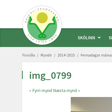
SKÓLINN
S
Forsíða
/
Myndir
/
2014-2015
/
Þemadagar mánu
img_0799
« Fyrri mynd
Næsta mynd »