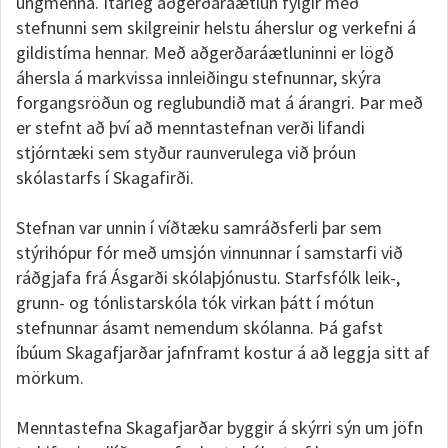
ungmenna. Ítarleg aðgerðaráætlun fylgir með
stefnunni sem skilgreinir helstu áherslur og verkefni á
gildistíma hennar. Með aðgerðaráætluninni er lögð
áhersla á markvissa innleiðingu stefnunnar, skýra
forgangsröðun og reglubundið mat á árangri. Þar með
er stefnt að því að menntastefnan verði lifandi
stjórntæki sem styður raunverulega við þróun
skólastarfs í Skagafirði.
Stefnan var unnin í víðtæku samráðsferli þar sem
stýrihópur fór með umsjón vinnunnar í samstarfi við
ráðgjafa frá Ásgarði skólaþjónustu. Starfsfólk leik-,
grunn- og tónlistarskóla tók virkan þátt í mótun
stefnunnar ásamt nemendum skólanna. Þá gafst
íbúum Skagafjarðar jafnframt kostur á að leggja sitt af
mörkum.
Menntastefna Skagafjarðar byggir á skýrri sýn um jöfn