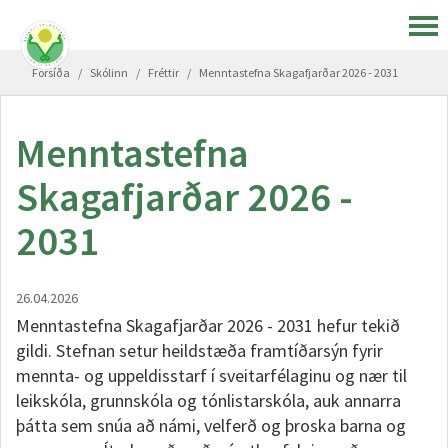
Forsíða
/
Skólinn
/
Fréttir
/
Menntastefna Skagafjarðar 2026 - 2031
Menntastefna
Skagafjarðar 2026 -
2031
26.04.2026
Menntastefna Skagafjarðar 2026 - 2031 hefur tekið
gildi. Stefnan setur heildstæða framtíðarsýn fyrir
mennta- og uppeldisstarf í sveitarfélaginu og nær til
leikskóla, grunnskóla og tónlistarskóla, auk annarra
þátta sem snúa að námi, velferð og þroska barna og