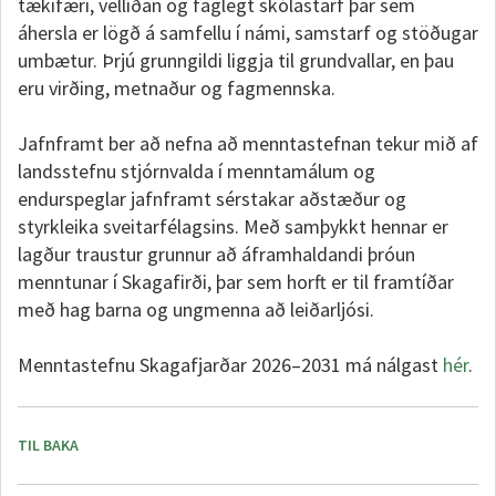
tækifæri, vellíðan og faglegt skólastarf þar sem
áhersla er lögð á samfellu í námi, samstarf og stöðugar
umbætur. Þrjú grunngildi liggja til grundvallar, en þau
eru virðing, metnaður og fagmennska.
Jafnframt ber að nefna að menntastefnan tekur mið af
landsstefnu stjórnvalda í menntamálum og
endurspeglar jafnframt sérstakar aðstæður og
styrkleika sveitarfélagsins. Með samþykkt hennar er
lagður traustur grunnur að áframhaldandi þróun
menntunar í Skagafirði, þar sem horft er til framtíðar
með hag barna og ungmenna að leiðarljósi.
Menntastefnu Skagafjarðar 2026–2031 má nálgast
hér
.
TIL BAKA