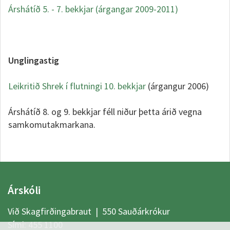
Árshátíð 5. - 7. bekkjar (árgangar 2009-2011)
Unglingastig
Leikritið Shrek í flutningi 10. bekkjar
(árgangur 2006)
Árshátíð 8. og 9. bekkjar féll niður þetta árið vegna
samkomutakmarkana.
Árskóli
Við Skagfirðingabraut | 550 Sauðárkrókur
Sími:
455 1100